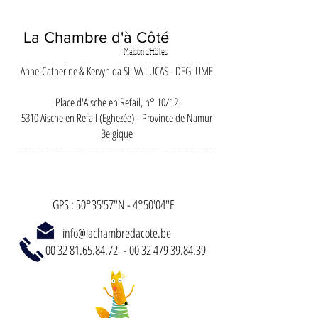
La Chambre d'à Côté
Maison d'Hôtes
Anne-Catherine & Kervyn da SILVA LUCAS - DEGLUME
Place d'Aische en Refail, n° 10/12
5310 Aische en Refail (Eghezée) - Province de Namur
Belgique
GPS : 50°35'57"N - 4°50'04"E
info@lachambredacote.be
00 32 81.65.84.72
-
00 32 479 39.84.39