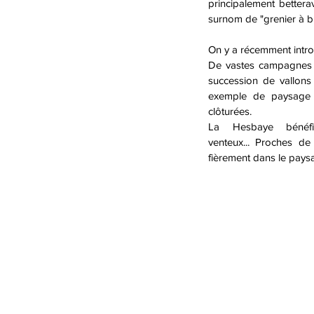
principalement betterav
surnom de "grenier à bl
On y a récemment introdu
De vastes campagnes 
succession de vallons
exemple de paysage 
clôturées.
La Hesbaye bénéfic
venteux... Proches de
fièrement dans le pay