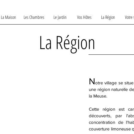
La Maison
Les Chambres
Le Jardin
Vos Hôtes
La Région
Votre 
La Région
N
otre village se situ
une région naturelle d
la Meuse.
Cette région est car
découverts, par l'a
concentration de l'ha
couverture limoneuse qu