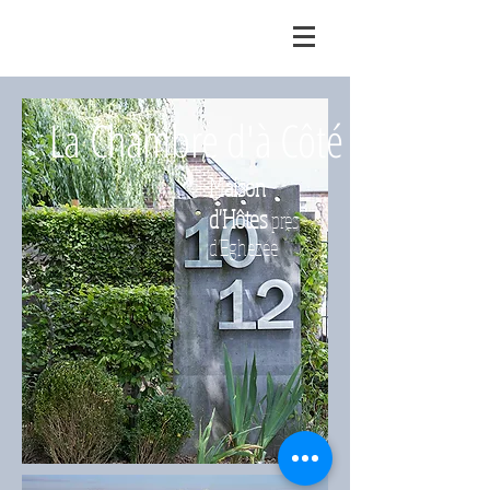
La Chambre d'à Côté
Maison
d'Hôtes
près
d'Eghezée